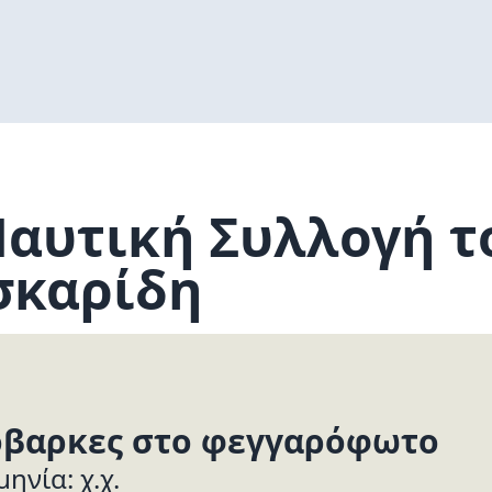
αυτική Συλλογή το
σκαρίδη
βαρκες στο φεγγαρόφωτο
ηνία: χ.χ.