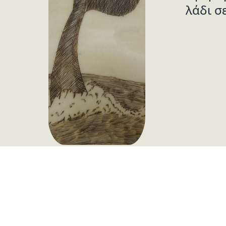
λάδι σ