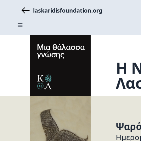
laskaridisfoundation.org
H Ν
Λα
Ψαρό
Ημερομ