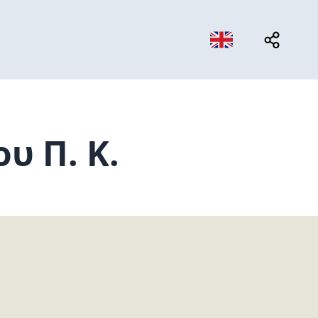
υ Π. Κ.