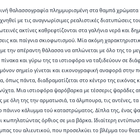
ρινή θαλασσογραφία πλημμυρισμένη στα θαμπά χρώματα
εχνηθεί με τις αναγνωρίσιμες ρεαλιστικές διατυπώσεις το
ωτεινές ακτίνες καθρεφτίζονται στα γαλήνια νερά και δη
εις και παίγνια σκιοφωτισμού. Μία ακόμη χαρακτηριστι
με την απέραντη θάλασσα να απλώνεται με όλο της το μεγ
 πίνακα και γύρω της τα ιστιοφόρα να ταξιδεύουν σε διά
 μόνον σημείο γίνεται και εικονογραφική αναφορά στην π
α, όπως πάντα, διαδραματίζεται στο κέντρο της εικόνας 
νύχτα. Μια ιστιοφόρα ψαρόβαρκα με τέσσερις ψαράδες α
 με όλη της την αρματωσιά, τα άλμπουρα, τις αντένες, τα 
το πάνινο κάλυμμα τού καταστρώματος. Δίπλα της, ένας ψ
ι κωπηλατώντας όρθιος σε μια βάρκα. Ιδιαίτερη εντύπωσ
μπας του αλιευτικού, που προσελκύει το βλέμμα του θεατ