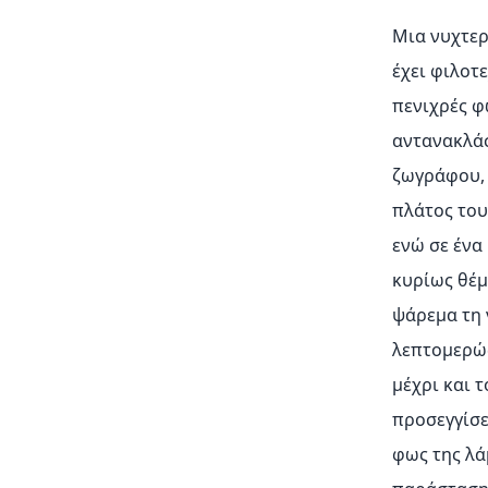
Μια νυχτε
έχει φιλοτ
πενιχρές φ
αντανακλάσ
ζωγράφου, 
πλάτος του
ενώ σε ένα
κυρίως θέμ
ψάρεμα τη 
λεπτομερώς
μέχρι και 
προσεγγίσε
φως της λά