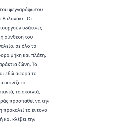
 του φεγγαρόφωτου
υ Βολανάκη. Οι
μιουργούν υδάτινες
κή σύνθεση του
αλείο, σε όλο το
φορα μήκη και πλάτη,
αράκτια ζώνη. Το
και εδώ αφορά το
πεικονίζεται
πανιά, τα σκοινιά,
αράς προσπαθεί να την
η προκαλεί το έντονο
ή και κλέβει την