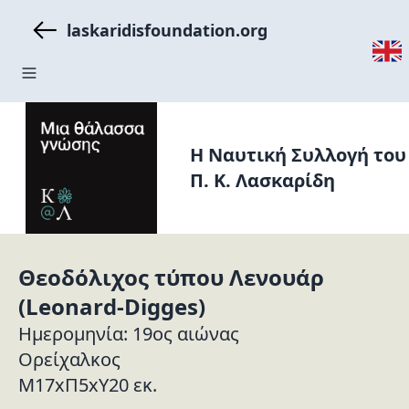
laskaridisfoundation.org
H Ναυτική Συλλογή του
Π. Κ. Λασκαρίδη
Θεοδόλιχος τύπου Λενουάρ
(Leonard-Digges)
Ημερομηνία: 19ος αιώνας
Ορείχαλκος
Μ17xΠ5xΥ20 εκ.