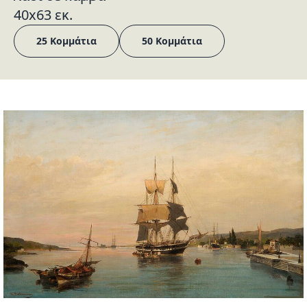
40x63 εκ.
25 Κομμάτια
50 Κομμάτια