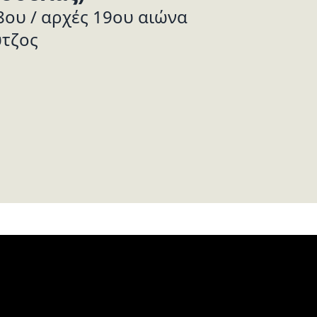
8ου / αρχές 19ου αιώνα
τζος