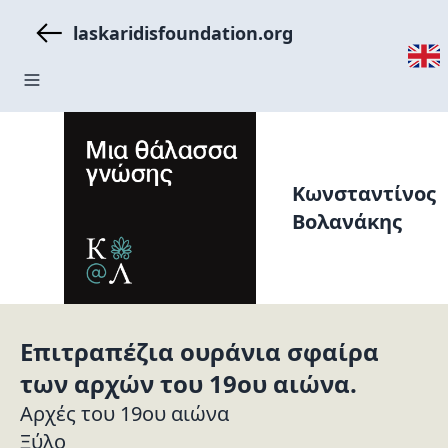
laskaridisfoundation.org
Κωνσταντίνος
Βολανάκης
Επιτραπέζια ουράνια σφαίρα
των αρχών του 19ου αιώνα.
Αρχές του 19ου αιώνα
Ξύλο