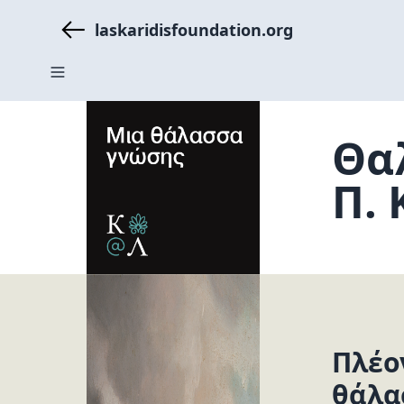
laskaridisfoundation.org
Θα
Π. 
Πλέο
θάλα