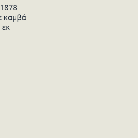
 1878
ε καμβά
 εκ