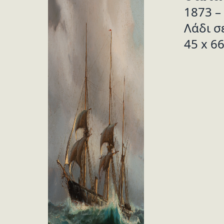
1873 –
Λάδι σ
45 x 66