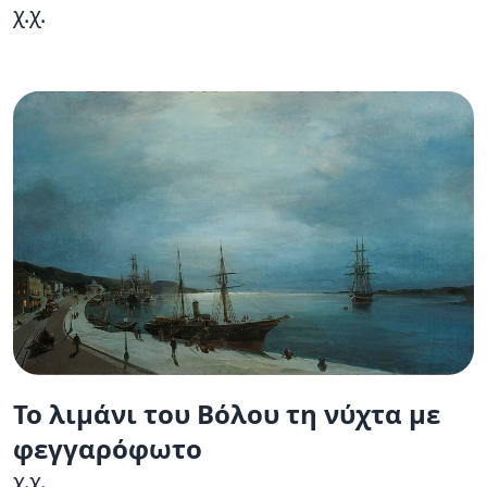
χ.χ.
Το λιμάνι του Βόλου τη νύχτα με
φεγγαρόφωτο
χ.χ.