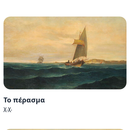
Το πέρασμα
χ.χ.